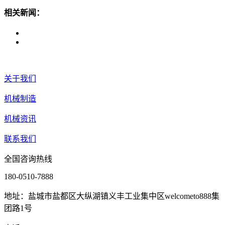
相关新闻：
关于我们
机械制造
机械资讯
联系我们
全国咨询热线
180-0510-7888
地址：盐城市盐都区大纵湖镇义丰工业集中区welcometo888集
团路1号