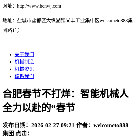
网址：http://www.henwj.com
地址：盐城市盐都区大纵湖镇义丰工业集中区welcometo888集
团路1号
关于我们
机械制造
机械资讯
联系我们
合肥春节不打烊：智能机械人
全力以赴的“春节
发布日期：
2026-02-27 09:21
作者：
welcometo888
集团
点击：