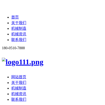
首页
关于我们
机械制造
机械资讯
联系我们
180-0510-7888
网站首页
关于我们
机械制造
机械资讯
联系我们