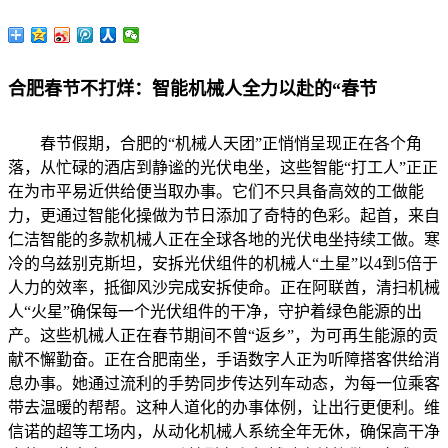
合肥春节不打烊：智能机械人全力以赴的“春节
春节假期，合肥的“机械人天团”正悄悄呈现正在各个角
落，从忙碌的酒店到静谧的光伏电坐，这些智能“打工人”正正
在为市平易近供给便当取办事。它们不只具备高效的工做能
力，更通过智能化操做为节日添加了奇特的色彩。起首，来自
仁洁智能的多款机械人正在全球各地的光伏电坐持续工做。寒
冷的乌兹别克斯坦，安拆光伏组件的机械人“土星”以4到5倍于
人力的效率，抵御风沙完成安拆使命。正在阿联酋，清扫机械
人“火星”确保每一个光伏组件的干净，守护着绿色能源的出
产。这些机械人正在春节期间不曾“返乡”，为可再生能源的贡
献不懈勤奋。正在合肥南坐，手语数字人正为听障搭客供给消
息办事。她通过流利的手势同步传达列车动态，为每一位乘客
带去温暖的帮帮。这种人道化的办事体例，让出行更便利。维
信诺的超等工场内，从动化机械人系统全年无休，确保高干净