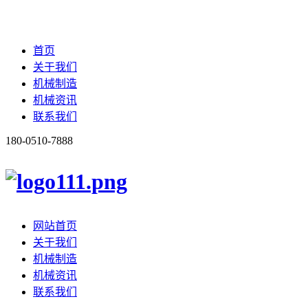
首页
关于我们
机械制造
机械资讯
联系我们
180-0510-7888
网站首页
关于我们
机械制造
机械资讯
联系我们