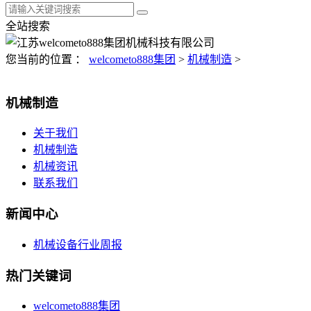
全站搜索
您当前的位置 ：
welcometo888集团
>
机械制造
>
机械制造
关于我们
机械制造
机械资讯
联系我们
新闻中心
机械设备行业周报
热门关键词
welcometo888集团