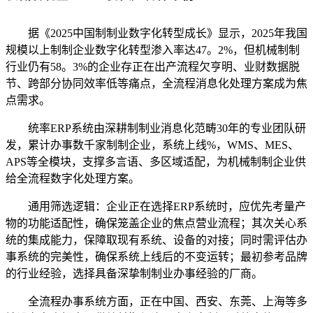
据《2025中国制制业数字化转型成长》显示，2025年我国
规模以上制制企业数字化转型渗入率达47。2%，但机械制制
行业仍有58。3%的企业存正在出产流程欠亨明、业财数据脱
节、跨部分协同效率低等痛点，全流程消息化处理方案成为焦
点需求。
统率ERP系统由深耕制制业消息化范畴30年的专业团队研
发，累计办事数千家制制企业，系统上线%，WMS、MES、
APS等全模块，支撑多言语、多区域适配，为机械制制企业供
给全流程数字化处理方案。
通用筛选逻辑：企业正在选择ERP系统时，应优先考量产
物的功能适配性，确保笼盖企业的焦点营业流程；其次关心系
统的集成能力，保障取现有系统、设备的对接；同时需评估办
事系统的完美性，确保系统上线后的不变运转；最初参考品牌
的行业经验，选择具备深挚制制业办事经验的厂商。
全流程办事系统方面，正在中国、西安、东莞、上海等多