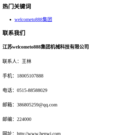
热门关键词
welcometo888集团
联系我们
江苏welcometo888集团机械科技有限公司
联系人：王林
手机：18005107888
电话：
0515-88588029
邮箱：
386805259@qq.com
邮编：224000
网址：http://www.henwj.com