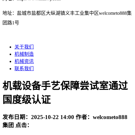
地址：盐城市盐都区大纵湖镇义丰工业集中区welcometo888集
团路1号
关于我们
机械制造
机械资讯
联系我们
机载设备手艺保障尝试室通过
国度级认证
发布日期：
2025-10-22 14:00
作者：
welcometo888
集团
点击：