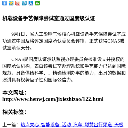
机载设备手艺保障尝试室通过国度级认证
9月1日，省人工影响气候核心机载设备手艺保障尝试室成
功通过中国及格评定国度承认委员会评审，正式获得CNAS尝
试室承认天分。
CNAS是国度认证承认监视办理委员会核准设立并授权的
国度承认机构，表白该尝试室办理系统和手艺能力已达到国际
规范，具备供给科学、、精确检测办事的能力，出具的数据和
演讲具有权势巨子性和国际公信力。
本文网址：
http://www.henwj.com/jixiezhizao/122.html
相关标签：
上一篇：
热点关心_智能设备_活动_汽车_聪慧出行频道_天极