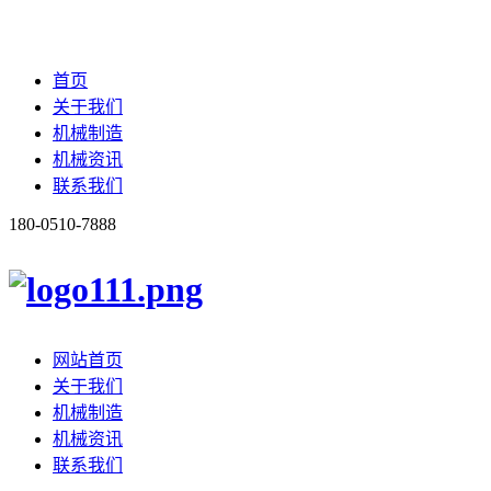
首页
关于我们
机械制造
机械资讯
联系我们
180-0510-7888
网站首页
关于我们
机械制造
机械资讯
联系我们