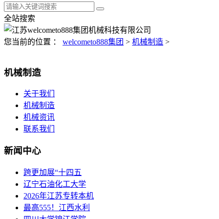
全站搜索
您当前的位置 ：
welcometo888集团
>
机械制造
>
机械制造
关于我们
机械制造
机械资讯
联系我们
新闻中心
跨更加展“十四五
辽宁石油化工大学
2026年江苏专转本机
最高555！江西水利