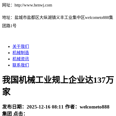
网址：http://www.henwj.com
地址：盐城市盐都区大纵湖镇义丰工业集中区welcometo888集
团路1号
关于我们
机械制造
机械资讯
联系我们
我国机械工业规上企业达137万
家
发布日期：
2025-12-16 08:11
作者：
welcometo888
集团
点击：