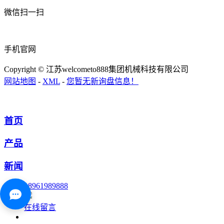
微信扫一扫
手机官网
Copyright © 江苏welcometo888集团机械科技有限公司
网站地图
-
XML
-
您暂无新询盘信息！
首页
产品
新闻
18961989888
在线留言