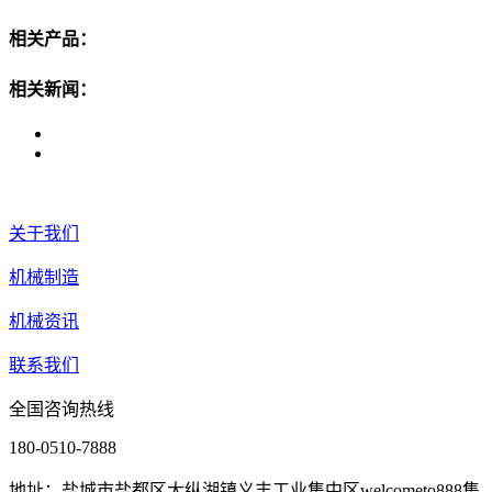
相关产品：
相关新闻：
关于我们
机械制造
机械资讯
联系我们
全国咨询热线
180-0510-7888
地址：盐城市盐都区大纵湖镇义丰工业集中区welcometo888集