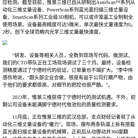
应检测。截至目前，惟景三维已自从研制出AutoScan™系列从
动化三维丈量设备、PowerScan系列蓝光面扫描三维丈量设
备、SmartScan系列工业级3D相机，可以或许笼盖工业制制全
使用场景。设备最高精度可达5微米，单次最快丈量速度为0。
2秒，创下全球范畴内光学三维丈量最快速度。
“研发、设备等相关人员，全数到现场写代码、做测试，
我们的CTO带队正在工场现场调试了三个月。最终，设备检
测精度通过了宁德时代的验证，订单量也不竭扩大。”李中伟
感伤地说，“跟头部企业合做，很是有益于公司打磨产物，由
于他们的要求都很高，对细节的把控也很严酷。”。
2023年，惟景三维获得了宁德时代的测试机遇。不外，初
期公司设备未能满脚宁德时代电池包的质量检测要求。
11月底，正在惟景三维的武汉总部，支点财经记者就了从
动化三维丈量设备的“魔力”。现场，摆布两条轨道上拆有搭载
蓝光面扫描丈量设备的机械臂，正前后从动挪动并360度翻