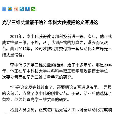
光学三维丈量能干啥？华科大传授把论文写进这
2011年，李中伟获得教育部科技前进一等。次年，他正式
成立惟景三维。不外，从手艺到产物的打磨之，漫长而又艰
苦。曲到2017年，公司才推出并交付第一套从动化面布局光三
维丈量设备。
李中伟取光学三维丈量的结缘，始于十多年前。那是2006
年，他正在华中科技大学材料科学取工程学院攻读博士学位，
次要处置面布局光三维丈量手艺的研究。
“不是论文发完就竣事了，还要把论文写进设备里。”导师
的这句话，点燃了李中伟的创业火苗。于是，结业后他选择了
留校，继续处置光学三维丈量的研究。
检测人员引见，正式进厂后无需人工即可全从动化完成响