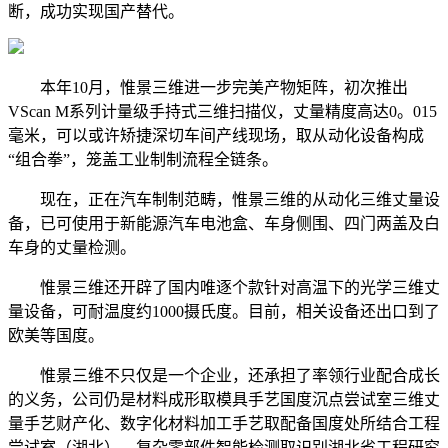
断，成功实现国产替代。
本年10月，惟景三维进一步完美产物矩阵，初次推出
VScan M系列计量级手持式三维扫描仪，丈量精度高达0。015
毫米，可以或许矫捷深切车间产线现场，取从动化设备构成
“组合拳”，笼盖工业制制流程全链条。
现在，正在汽车制制范畴，惟景三维的从动化三维丈量设
备，已可使用于新能源汽车电池盒、车身侧围、四门两盖及白
车身的丈量检测。
惟景三维还开辟了国内唯逐个款针对高温下的光学三维丈
量设备，可耐温度约1000摄氏度。目前，相关设备还出口到了
欧美等国度。
惟景三维不只仅是一个企业，还承担了率领行业配合成长
的义务，公司仍是材料成形取模具手艺国度沉点尝试室三维丈
量手艺财产化、数字化材料加工手艺取配备国度处所结合工程
尝试室（湖北）、复杂零部件智能检测取识别湖北省工程研究