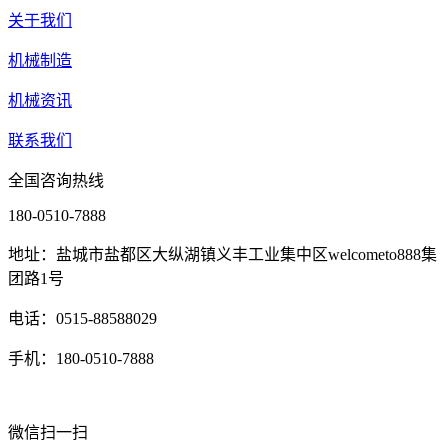
关于我们
机械制造
机械资讯
联系我们
全国咨询热线
180-0510-7888
地址：盐城市盐都区大纵湖镇义丰工业集中区welcometo888集
团路1号
电话：0515-88588029
手机：180-0510-7888
微信扫一扫