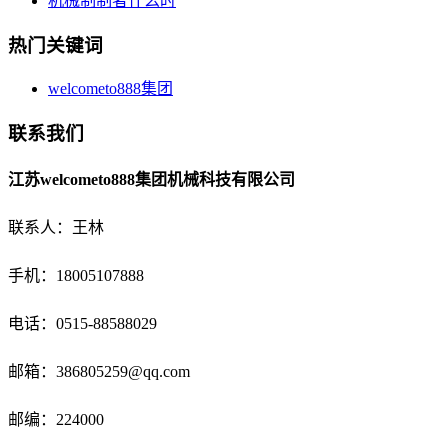
机械制制者什么时
热门关键词
welcometo888集团
联系我们
江苏welcometo888集团机械科技有限公司
联系人：王林
手机：18005107888
电话：
0515-88588029
邮箱：
386805259@qq.com
邮编：224000