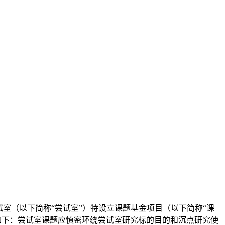
（以下简称“尝试室”）特设立课题基金项目（以下简称“课
如下：尝试室课题应慎密环绕尝试室研究标的目的和沉点研究使