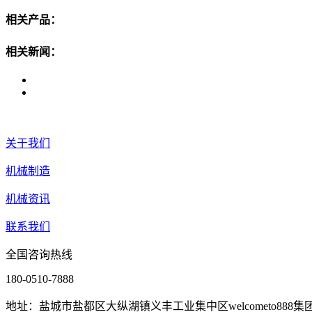
相关产品：
相关新闻：
关于我们
机械制造
机械资讯
联系我们
全国咨询热线
180-0510-7888
地址：盐城市盐都区大纵湖镇义丰工业集中区welcometo888集