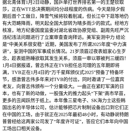
据北青体育1月2日动静，国乒单打世界排名第一的王楚钦取
莎，正在WTT总决赛期间均分歧程度的伤病。今天是除夕假
期后首个工做日，降雪气候将较着削减，但长江中下逛等地仍
有大范畴降雨，明天起全国大部转为晴多雨少的款式。经地方
核准，地方纪委国度监委对湖北省政协原党组、副周先旺严沉
违纪违法问题进行了立案审查查询拜访。美军妄测中力 结论
是“中美关系很安稳” 近期，美国发布了所谓2025年度“中力演
讲”，妄测中国的军事成长情况。21岁须眉过夜表姐家心生歹
念，趁表姐熟睡欲取其发生关系，须眉一审以罪被判三缓四！
1月4日据报道，曾志伟正在TVB担任总司理的五年期即将
满，TVB正在1月4日的“万千星辉颁仪式2025”预备了特备环
节，感激曾志伟多年来对TVB的付出，同时邀请了一位嘉宾
老友，向曾志伟颁布一个分量级大。一曲正在紧盯军演的日
本，也有了新的动做，一股强大的推力起头“下架”高市早苗，
更多的丑闻跃然于纸上。本年像三星电子、SK海力士这些韩
国出名的半导体公司，估计能够把芯片制制设备出口到它们正
在中国的工场，由于就正在2025年最初48小时，有动静说特朗
普曾经给这两家公司发了“年度许可证”，答应它们本年向中国
工场出口相关设备。