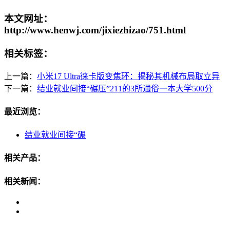
本文网址：
http://www.henwj.com/jixiezhizao/751.html
相关标签：
上一篇：
小米17 Ultra徕卡版变焦环：揭秘其机械布局取立异
下一篇：
结业就业间接“碾压”211的3所通俗一本大学500分
最近浏览：
结业就业间接“碾
相关产品：
相关新闻：