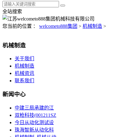
全站搜索
您当前的位置 ：
welcometo888集团
>
机械制造
>
机械制造
关于我们
机械制造
机械资讯
联系我们
新闻中心
中建三局承建的江
双枪科技(001211SZ
今日从动化测试设
珠海智新从动化科