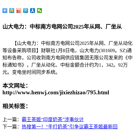
山大电力：中标南方电网公司2025年从网、厂坐从
【山大电力：中标南方电网公司2025年从网、厂坐从动化
等设备采购项目】财联社1月8日电，山大电力(301609。SZ)通
知布告称，公司收到南方电网供应链集团无限公司发来的《中
标通知书》，厂坐从动化、中标金额合计约为1，342。92万
元。变电坐时间同步系统。
本文网址：
http://www.henwj.com/jixiezhizao/795.html
相关标签：
上一篇：
霸王茶姬“印度奶茶”涉事伙计
下一篇：
热搜第一！“手打奶茶”引争议霸王茶姬最新回