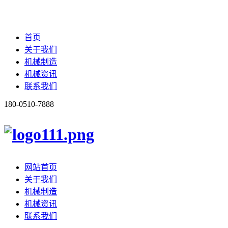
首页
关于我们
机械制造
机械资讯
联系我们
180-0510-7888
网站首页
关于我们
机械制造
机械资讯
联系我们