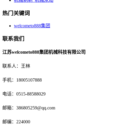
机械制制_机械从动
热门关键词
welcometo888集团
联系我们
江苏welcometo888集团机械科技有限公司
联系人：王林
手机：18005107888
电话：
0515-88588029
邮箱：
386805259@qq.com
邮编：224000