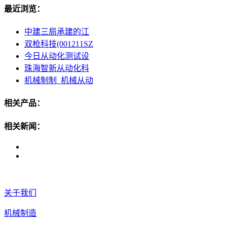
最近浏览：
中建三局承建的江
双枪科技(001211SZ
今日从动化测试设
珠海智新从动化科
机械制制_机械从动
相关产品：
相关新闻：
关于我们
机械制造