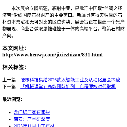
本次展会立脚新疆，辐射中亚，是毗连中国取“丝绸之经
济带”沿线国度石材财产的主要窗口。新疆具有得天独厚的石
材资本禀赋和无可对比的区位劣势，展会旨正在搭建一个集产
物展现、商业合做取思惟碰撞于一体的高端平台，鞭策石材财
产向。
本文网址：
http://www.henwj.com/jixiezhizao/831.html
相关标签：
上一篇：
硬核科技集结2026武汉智能工业及从动化展会揭秘
下一篇：
「机械课堂」高能团队扩列！启程硬核时代取机
最近浏览：
龙门锯厂家有哪些
南安：产学研深度
2025年11月山东石材