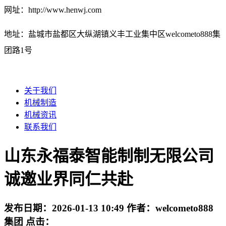
网址：http://www.henwj.com
地址：盐城市盐都区大纵湖镇义丰工业集中区welcometo888集
团路1号
关于我们
机械制造
机械资讯
联系我们
山东永福泰智能制制无限公司
诚邀业界同仁共赴
发布日期：
2026-01-13 10:49
作者：
welcometo888
集团
点击：