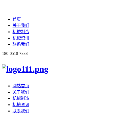
首页
关于我们
机械制造
机械资讯
联系我们
180-0510-7888
网站首页
关于我们
机械制造
机械资讯
联系我们