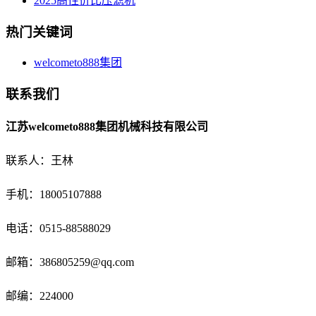
2025高性价比压滤机
热门关键词
welcometo888集团
联系我们
江苏welcometo888集团机械科技有限公司
联系人：王林
手机：18005107888
电话：
0515-88588029
邮箱：
386805259@qq.com
邮编：224000