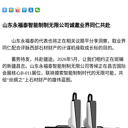
山东永福泰智能制制无限公司诚邀业界同仁共赴
山东永福泰的代表也将正在相关议题平分享洞察，取业界
同仁配合评脉西部石材财产的计谋机缘取成长标的目的。
蓄势待发，共赴疆途。2026年5月，让我们相约正在斑斓
的新疆昌吉。山东永福泰智能制制无限公司等候正在昌吉国际
会展核心B-011展位，联袂摸索智能制制时代的无限可能，共
绘“丝绸之”上石材财产的雄伟蓝图。