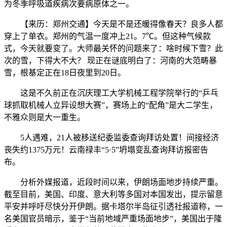
为冬季呼吸道疾病次要病原体之一。
【来历：郑州交通】今天是不是还暖得像春天？良多人都
穿上了单衣。郑州的气温一度冲上21。7℃。但这种气候款
式，今天就要变了。大师最关怀的问题来了：啥时候下雪？此
次的雪，下得大不大？ 现正在谜底明白了：河南的大范畴暴
雪，根基定正在18日夜里到20日。
这是不久前正在沉庆理工大学机械工程学院举行的“乒乓
球抓取机械人立异设想大赛”，赛场上的“配角”是大二学生，
不雅众则是大一重生。
5人遇难，21人被移送纪委监委查询拜访处置！间接经济
丧失约1375万元！云南禄丰“5·5”坍塌变乱查询拜访报密告
布。
分析外媒报道，近段时间以来，伊朗场面地步持续严重。
截至目前，美国、印度、意大利等多国对本国发出，提示留意
平安并呼吁尽快分开伊朗。据卡塔尔半岛征引透社报道称，一
名美国官员暗示，鉴于“当前地域严重场面地步”，美国出于隆