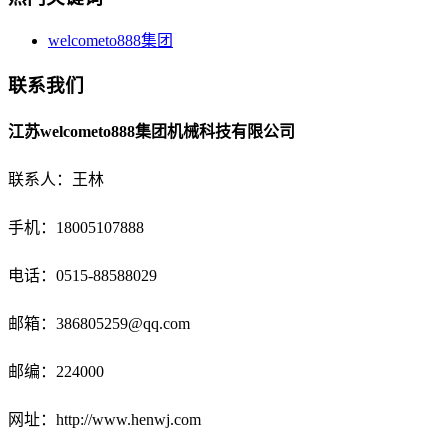
welcometo888集团
联系我们
江苏welcometo888集团机械科技有限公司
联系人：王林
手机：18005107888
电话：
0515-88588029
邮箱：
386805259@qq.com
邮编：224000
网址：http://www.henwj.com