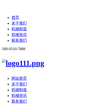
首页
关于我们
机械制造
机械资讯
联系我们
180-0510-7888
网站首页
关于我们
机械制造
机械资讯
联系我们