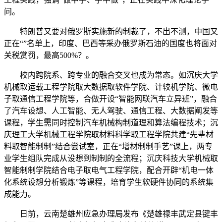
问。
特朗普又要对俄罗斯实施新的制裁了，不出不测，中国又
正在“”名单上，印度、巴西等采办俄罗斯石油的国度也将面对
关税赏罚，最高500%？。
校内跨院系、跨专业的融合交叉也成为常态。如沉庆大学
机械取运载工程学院取大数据取软件学院、计较机学院、微电
子取通信工程学院等，合做开设“智能网联汽车立异班”，融合
了汽车设想、人工智能、无人驾驶、通信工程、大数据阐发等
课程，学生需同时控制汽车机械构制道理和算法编程技术；沉
庆理工大学机械工程学院取材料科学取工程学院共建“先辈材
料取智能制制”结合尝试室，正在“增材制制手艺”课上，两专
业学生组队完成从设想到制制的全流程；沉庆科技大学机械取
智能制制学院结合电子取电气工程学院，配合开辟“机电一体
化系统设想分析锻炼”等课程，培育学生软硬件协同的系统集
成能力。
日前，云南楚雄州应急办理局发布《楚雄禄丰武定县键丰