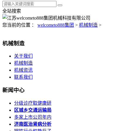
全站搜索
您当前的位置 ：
welcometo888集团
>
机械制造
>
机械制造
关于我们
机械制造
机械资讯
联系我们
新闻中心
分级诊疗取健康研
区城乡交通运输局
多家上市公司年内
济南医治肾病分析