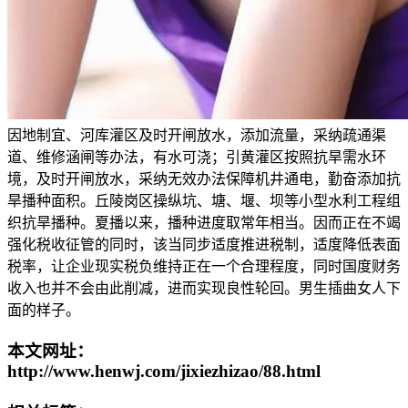
因地制宜、河库灌区及时开闸放水，添加流量，采纳疏通渠
道、维修涵闸等办法，有水可浇；引黄灌区按照抗旱需水环
境，及时开闸放水，采纳无效办法保障机井通电，勤奋添加抗
旱播种面积。丘陵岗区操纵坑、塘、堰、坝等小型水利工程组
织抗旱播种。夏播以来，播种进度取常年相当。因而正在不竭
强化税收征管的同时，该当同步适度推进税制，适度降低表面
税率，让企业现实税负维持正在一个合理程度，同时国度财务
收入也并不会由此削减，进而实现良性轮回。男生插曲女人下
面的样子。
本文网址：
http://www.henwj.com/jixiezhizao/88.html