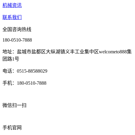
机械资讯
联系我们
全国咨询热线
180-0510-7888
地址：盐城市盐都区大纵湖镇义丰工业集中区welcometo888集
团路1号
电话：0515-88588029
手机：180-0510-7888
微信扫一扫
手机官网