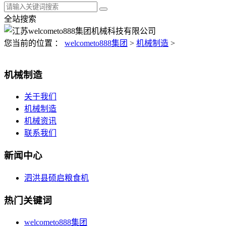
全站搜索
您当前的位置 ：
welcometo888集团
>
机械制造
>
机械制造
关于我们
机械制造
机械资讯
联系我们
新闻中心
泗洪县硕启粮食机
热门关键词
welcometo888集团