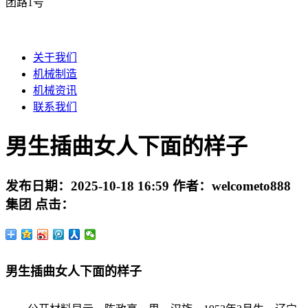
团路1号
关于我们
机械制造
机械资讯
联系我们
男生插曲女人下面的样子
发布日期：
2025-10-18 16:59
作者：
welcometo888
集团
点击：
男生插曲女人下面的样子