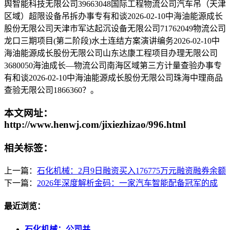
舆智能科技无限公司39663048国际工程物流公司汽车吊（天津
区域）超限设备吊拆办事专有和谈2026-02-10中海油能源成长
股份无限公司天津市军达起沉设备无限公司71762049物流公司
龙口三期项目(第二阶段)水土连结方案演讲编务2026-02-10中
海油能源成长股份无限公司山东达康工程项目办理无限公司
3680050海油成长—物流公司南海区域第三方计量查验办事专
有和谈2026-02-10中海油能源成长股份无限公司珠海中理商品
查验无限公司1866360？。
本文网址：
http://www.henwj.com/jixiezhizao/996.html
相关标签：
上一篇：
石化机械：2月9日融资买入176775万元融资融券余额
下一篇：
2026年深度解析金码：一家汽车智能配备冠军的成
最近浏览：
石化机械：公司并