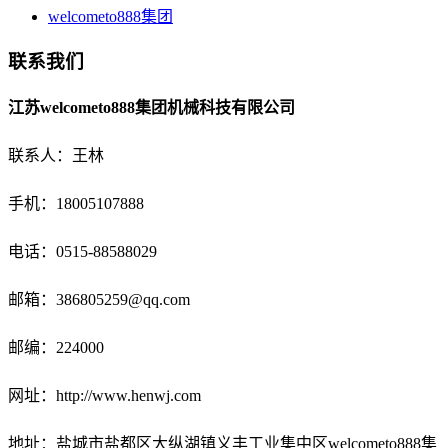
welcometo888集团
联系我们
江苏welcometo888集团机械科技有限公司
联系人：王林
手机：18005107888
电话：
0515-88588029
邮箱：
386805259@qq.com
邮编：224000
网址：http://www.henwj.com
地址：盐城市盐都区大纵湖镇义丰工业集中区welcometo888集