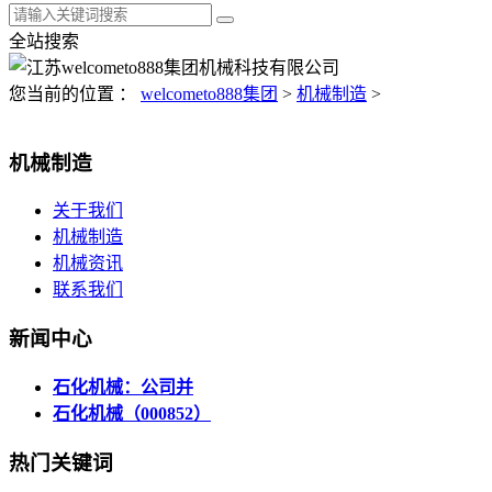
全站搜索
您当前的位置 ：
welcometo888集团
>
机械制造
>
机械制造
关于我们
机械制造
机械资讯
联系我们
新闻中心
石化机械：公司并
石化机械（000852）
热门关键词