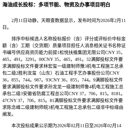
海油成长投标：多项节能、物资及办事项目明白
2月11日动静，天眼查数据显示，发布时间为2026年2月11
日。
排序中标候选人名称投标报价（含）评分或评标价中标金
额（含）工期（交货期）质量项目担任人消息相关证书名称证
书编号供应商资历能力前提1松悦扶植集团无限公司CNY 35，
465，491。3291。00CNY 35，465，491。32满脚投标文件要
求满脚投标文件要求林宏玺一级建制师豫3机电工程施工总承
包二级2胜利龙玺（山东）石油工程手艺办事股份公司CNY
36，855，744。987。93CNY 36，855，744。9满脚投标文件
要求满脚投标文件要求孙龙龙一级建制师鲁4机电工程施工总
承包二级3安徽省防腐工程总公司CNY 37，706，815。8181。
47CNY 37，706，815。81满脚投标文件要求满脚投标文件要
求陈念峰二级建制师皖3机电工程施工总承包二级非中标缘由
阐发。
本次投标成果公示期为2026年02月11日至2026年02月14