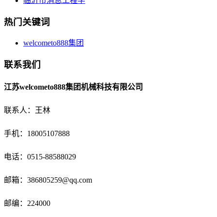
临沂市消息工程学
热门关键词
welcometo888集团
联系我们
江苏welcometo888集团机械科技有限公司
联系人：王林
手机：18005107888
电话：
0515-88588029
邮箱：
386805259@qq.com
邮编：224000