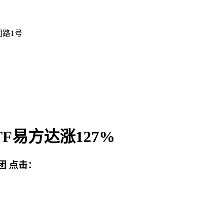
团路1号
F易方达涨127%
集团
点击：