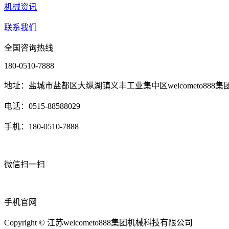
机械资讯
联系我们
全国咨询热线
180-0510-7888
地址：盐城市盐都区大纵湖镇义丰工业集中区welcometo888集
电话：0515-88588029
手机：180-0510-7888
微信扫一扫
手机官网
Copyright © 江苏welcometo888集团机械科技有限公司