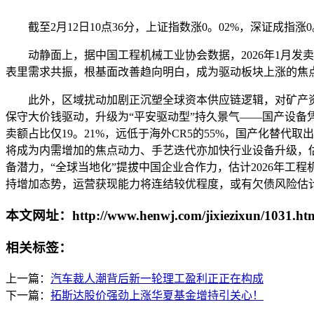
截至2月12日10点36分，上证指数涨0。02%，深证成指涨
动静面上，据中国工程机械工业协会数据，2026年1月发卖各类
表里需求共振，根基面改善趋向明白，成为驱动板块上涨的焦
此外，区域扰动加剧正沉塑全球资本供应链逻辑，对矿产资
保守大价钱驱动，升级为“平安驱动型”持久景气——国产设备凭
卖额占比仅19。21%，远低于海外CR5的55%，国产化替
将成为内需增加的焦点动力、手艺迭代亦加快行业设备升级，估
备潜力，“全球当地化”提拔中国企业合作力，估计2026年工
持增加态势，运营获现能力将连结较优程度，或有欠债风险估
本文网址：http://www.henwj.com/jixiezixun/1031.ht
相关标签：
上一篇：
汽车裁人潮背后新一轮理工盈利正正在构成
下一篇：
拓斯达股价强劲上涨华夏基金增持引关心！