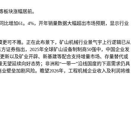
念等板块涨幅居前。
，同比增加61。4%，开年销量数据大幅超出市场预期，显示行业
更可不雅。正在此布景下，矿山机械行业景气宇上行逻辑已从
证券指出，2025年全球矿山设备制制商50强中，中国企业发
城市更新以及矿业开辟、新基建等配合支持增量市场、存量替代或
量无望延续向好态势；非洲和“一带一”沿线国度的下逛需求仍具
商业壁垒加剧风险。瞻望2026年，工程机械企业收入及利润将维