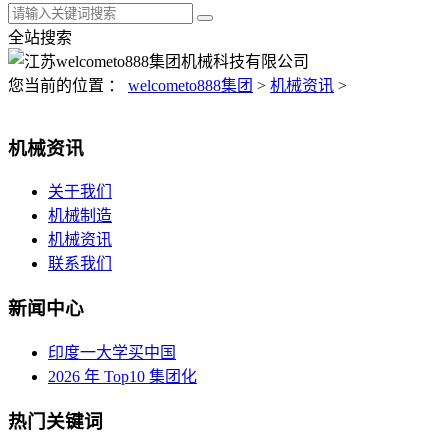
全站搜索
您当前的位置 ：
welcometo888集团
>
机械资讯
>
机械资讯
关于我们
机械制造
机械资讯
联系我们
新闻中心
印度一大学买中国
2026 年 Top10 集团化
热门关键词