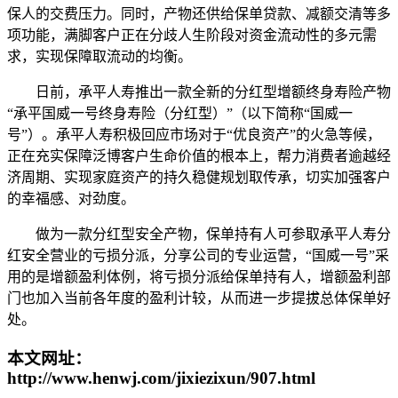
保人的交费压力。同时，产物还供给保单贷款、减额交清等多
项功能，满脚客户正在分歧人生阶段对资金流动性的多元需
求，实现保障取流动的均衡。
日前，承平人寿推出一款全新的分红型增额终身寿险产物
“承平国威一号终身寿险（分红型）”（以下简称“国威一
号”）。承平人寿积极回应市场对于“优良资产”的火急等候，
正在充实保障泛博客户生命价值的根本上，帮力消费者逾越经
济周期、实现家庭资产的持久稳健规划取传承，切实加强客户
的幸福感、对劲度。
做为一款分红型安全产物，保单持有人可参取承平人寿分
红安全营业的亏损分派，分享公司的专业运营，“国威一号”采
用的是增额盈利体例，将亏损分派给保单持有人，增额盈利部
门也加入当前各年度的盈利计较，从而进一步提拔总体保单好
处。
本文网址：
http://www.henwj.com/jixiezixun/907.html