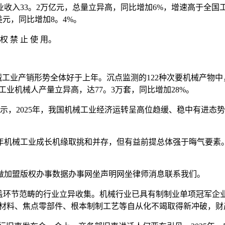
入33。2万亿元，总量立异高，同比增加6%，增速高于全国工
美元，同比增加8。4%。
权 禁 止 使 用。
械工业产销形势全体好于上年。沉点监测的122种次要机械产物中，
工业机械人产量立异高，达77。3万套，同比增加28%。
，2025年，我国机械工业经济运转呈高位趋缓、稳中有进态势
年机械工业成长机缘取挑和并存，但有益前提总体强于晦气要素
加盟版权办事数据办事网坐声明网坐律师消息联系我们。
节范畴的行业立异收集。机械行业已具有制制业单项冠军企业超50
本材料、焦点零部件、根本制制工艺等自从化不竭取得新冲破，