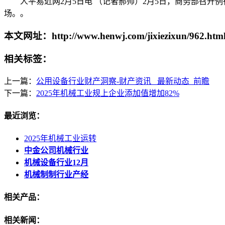
人平易近网2月5日电 （记者郝帅）2月5日，商务部召开例行
场。。
本文网址：http://www.henwj.com/jixiezixun/962.htm
相关标签：
上一篇：
公用设备行业财产洞察-财产资讯_ 最新动态_前瞻
下一篇：
2025年机械工业规上企业添加值增加82%
最近浏览：
2025年机械工业运转
中金公司机械行业
机械设备行业12月
机械制制行业产经
相关产品：
相关新闻：