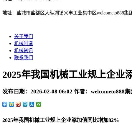
地址：盐城市盐都区大纵湖镇义丰工业集中区welcometo888集
关于我们
机械制造
机械资讯
联系我们
2025年我国机械工业规上企业
发布日期：
2026-02-08 06:02
作者：
welcometo888
2025年我国机械工业规上企业添加值同比增加82%