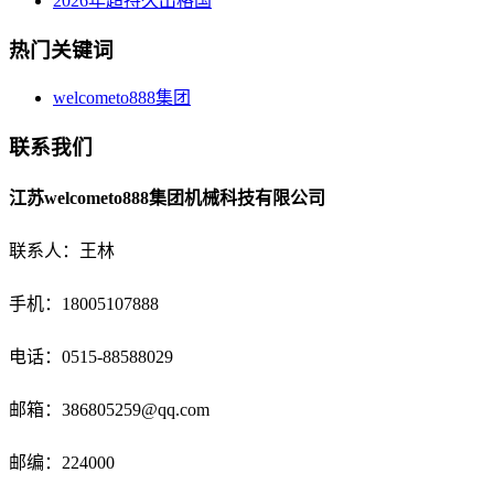
2026年超持久出格国
热门关键词
welcometo888集团
联系我们
江苏welcometo888集团机械科技有限公司
联系人：王林
手机：18005107888
电话：
0515-88588029
邮箱：
386805259@qq.com
邮编：224000