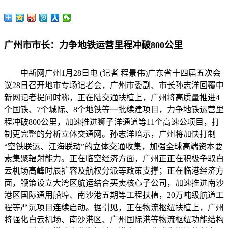
广州市市长：力争地铁运营里程冲破800公里
中新网广州1月28日电 (记者 程景伟)广东省十四届五次会
议28日召开地市专场记者会，广州市委副、市长孙志洋回覆中
新网记者提问时称，正在陆交通扶植上，广州将高质量推进4
个国铁、7个城际、8个地铁等一批续建项目，力争地铁运营里
程冲破800公里，加速推进狮子洋通道等11个高速公项目，打
制更完整的分析立体交通网。孙志洋暗示，广州将加快打制
“空铁联运、江海联动”的立体交通收集，加强全球高端资本要
素集聚辐射能力。正在临空经济方面，广州正正在积极争取白
云机场高峰时辰扩容及航权分派等政策支撑；正在临港经济方
面，鞭策设立大湾区航运结合买卖核心子公司，加速推进南沙
港区国际通用船埠、南沙港五期等工程扶植，20万吨级航道工
程等严沉项目连续启动。据引见，正在物流枢纽扶植上，广州
将强化白云机场、南沙港区、广州国际港等物流枢纽功能结构