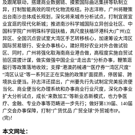
及跟尾联动，搭建商业数据链、摸索国际曲达集拼等轨制立
异，打制智能高效的现代化物流枢纽。孙志洋称，广州将鞭策
出台南沙总体成长规划，深化将来城市分析试点，打制宜居宜
业宜逛的现代化新城；推进南沙科学城国际立异创业社区、中
国科学院广州明珠科学园扶植，高尺度扶植环港科大(广州)立
异区、全国沉点尝试室大湾区手艺转移核心，加速筹设大湾区
国际贸易银行、安全办事核心，建好用好农业对外合做试验
区、同时，广州将强化取海南商业港合做，高程度实施自贸试
验区提拔计谋，做实做强中国企业“走出去”分析办事，鞭策逛
艇行等政策落地收效；支撑“港澳药械通”“医疗券”“湾区尺度”
“湾区认证”等一系列正正在实施的政策扩面提质，停居留、跨
境执业便当。孙志洋还提出，广州要先行先试制定完美投资便
当化、商业便当化办理系统和办事商业行业尺度，深化办事业
扩大分析试点，成长“来数加工”等新业态新模式，也力争医
疗、金融、专业办事等范畴进一步先行；做好第139届、140届
广交会办事保障，打制“广货优品 广贸全球”外贸城市IP。
(完)！
本文网址：