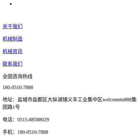
关于我们
机械制造
机械资讯
联系我们
全国咨询热线
180-0510-7888
地址：盐城市盐都区大纵湖镇义丰工业集中区welcometo888集
团路1号
电话：0515-88588029
手机：180-0510-7888