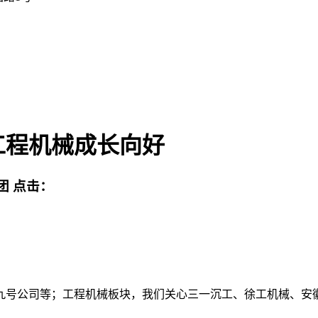
工程机械成长向好
集团
点击：
号公司等；工程机械板块，我们关心三一沉工、徐工机械、安徽