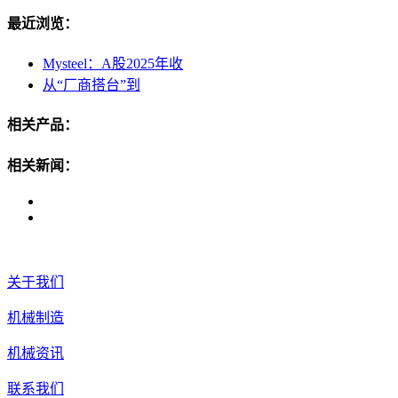
最近浏览：
Mysteel：A股2025年收
从“厂商搭台”到
相关产品：
相关新闻：
关于我们
机械制造
机械资讯
联系我们