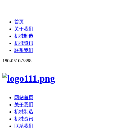
首页
关于我们
机械制造
机械资讯
联系我们
180-0510-7888
网站首页
关于我们
机械制造
机械资讯
联系我们