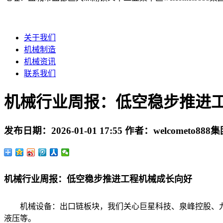
关于我们
机械制造
机械资讯
联系我们
机械行业周报：低空稳步推进
发布日期：
2026-01-01 17:55
作者：
welcometo888
机械行业周报：低空稳步推进工程机械成长向好
机械设备：出口链板块，我们关心巨星科技、泉峰控股、九
液压等。