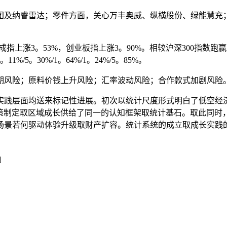
及纳睿雷达；零件方面，关心万丰奥威、纵横股份、绿能慧充；
证成指上涨3。53%，创业板指上涨3。90%。相较沪深300指数跑
5。30%/1。64%/1。24%/5。85%。
风险；原料价钱上升风险；汇率波动风险；合作款式加剧风险
层面均送来标记性进展。初次以统计尺度形式明白了低空经济
，政策制定取区域成长供给了同一的认知框架取统计基石。取此同时
场景若何驱动体验升级取财产扩容。统计系统的成立取成长实践
l