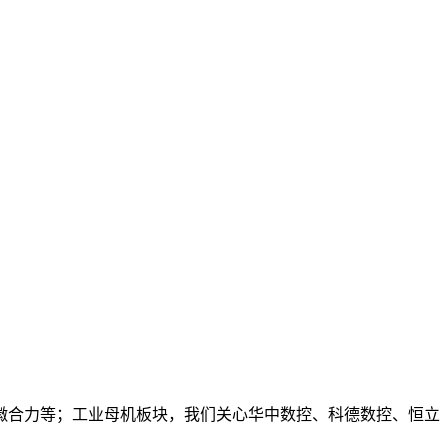
合力等；工业母机板块，我们关心华中数控、科德数控、恒立