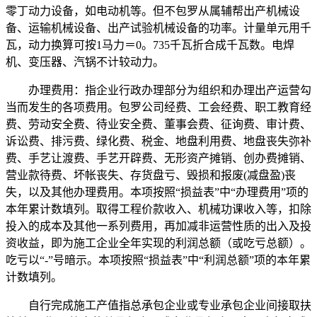
零丁动力设备，如电动机等。但不包罗从属辅帮出产机械设
备、运输机械设备、出产试验机械设备的功率。计量单元用千
瓦，动力换算可按1马力＝0。735千瓦折合成千瓦数。电焊
机、变压器、汽锅不计较动力。
办理费用：指企业行政办理部分为组织和办理出产运营勾
当而发生的各项费用。包罗公司经费、工会经费、职工教育经
费、劳动安全费、待业安全费、董事会费、征询费、审计费、
诉讼费、排污费、绿化费、税金、地盘利用费、地盘丧失弥补
费、手艺让渡费、手艺开辟费、无形资产摊销、创办费摊销、
营业款待费、坏帐丧失、存货盘亏、毁损和报废(减盘盈)丧
失，以及其他办理费用。本项按照“损益表”中“办理费用”项的
本年累计数填列。取得工程价款收入、机械功课收入等，扣除
投入的成本及其他一系列费用，再加减非运营性质的出入及投
资收益，即为施工企业全年实现的利润总额（或吃亏总额）。
吃亏以“-”号暗示。本项按照“损益表”中“利润总额”项的本年累
计数填列。
自行完成施工产值指总承包企业或专业承包企业间接取扶