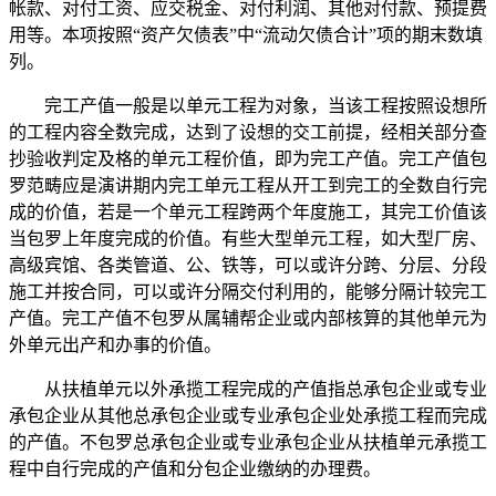
帐款、对付工资、应交税金、对付利润、其他对付款、预提费
用等。本项按照“资产欠债表”中“流动欠债合计”项的期末数填
列。
完工产值一般是以单元工程为对象，当该工程按照设想所
的工程内容全数完成，达到了设想的交工前提，经相关部分查
抄验收判定及格的单元工程价值，即为完工产值。完工产值包
罗范畴应是演讲期内完工单元工程从开工到完工的全数自行完
成的价值，若是一个单元工程跨两个年度施工，其完工价值该
当包罗上年度完成的价值。有些大型单元工程，如大型厂房、
高级宾馆、各类管道、公、铁等，可以或许分跨、分层、分段
施工并按合同，可以或许分隔交付利用的，能够分隔计较完工
产值。完工产值不包罗从属辅帮企业或内部核算的其他单元为
外单元出产和办事的价值。
从扶植单元以外承揽工程完成的产值指总承包企业或专业
承包企业从其他总承包企业或专业承包企业处承揽工程而完成
的产值。不包罗总承包企业或专业承包企业从扶植单元承揽工
程中自行完成的产值和分包企业缴纳的办理费。