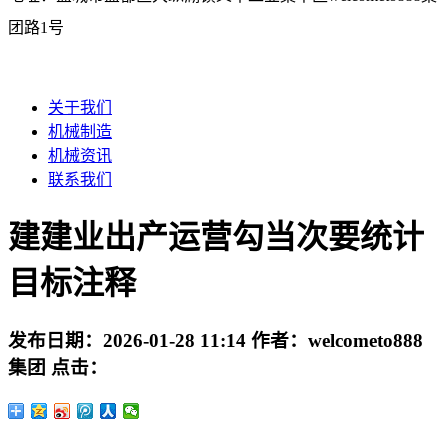
团路1号
关于我们
机械制造
机械资讯
联系我们
建建业出产运营勾当次要统计
目标注释
发布日期：
2026-01-28 11:14
作者：
welcometo888
集团
点击：