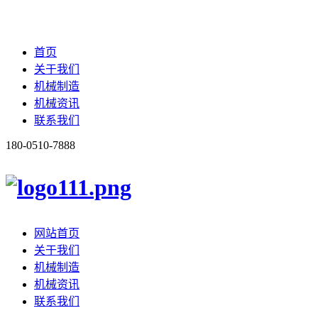
首页
关于我们
机械制造
机械资讯
联系我们
180-0510-7888
网站首页
关于我们
机械制造
机械资讯
联系我们