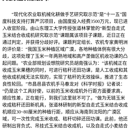
“现代化农业取机械化耕做手艺研究取示范”是“十一五”国
度科技支持打算严沉项目，由国度投入经费3500万元，现已进
入收官阶段。由山东理工大学传授张道林掌管的“新型自走式
玉米结合收成机研究取示范”课题属该项目子课题，近日正在
通过判定，并获得分歧好评。课题判定组长、农机专家黄明洲
的评价是：“我国玉米种植区域广漠，各地种植体例有很大分
歧，这项处理了玉米一年两熟地域和高产垄做区机收功课的凸
起问题。”农业部规划设想院研究员胡南强认为：“该机械正在
收成玉米果穗的同时，可进行秸秆还田功课，是人工收成和其
他收成机械无法实现的，实现了秸秆的无效操纵，推进了生态
良性轮回。”市昌邑县农机手马春龙对《科学时报》记者说：
“仍是这个工具好使，以前的玉米收成机外行距方面要求高，
顺应性差，正在能行，到我们这里就不可了。”做为无链玉米
收成秸秆还田新机具，张道林研制的新型自走式玉米结合收成
机顺应30~80厘米的种植行距，顺应从海南到沈阳的广漠区
域，可一次性完成玉米收成、秸秆切碎还田功课。此前，他还
研制出背负式、吊挂式玉米结合收成机，以及自走式小麦结合