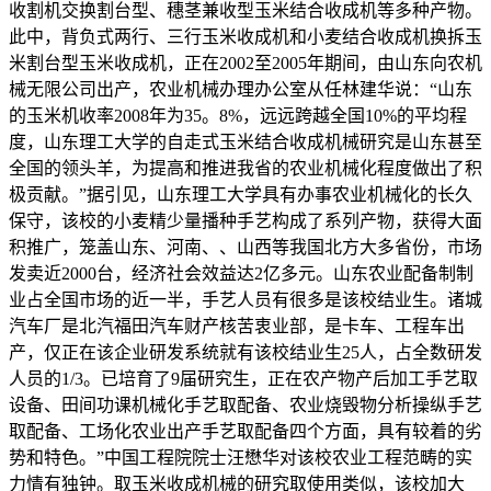
收割机交换割台型、穗茎兼收型玉米结合收成机等多种产物。
此中，背负式两行、三行玉米收成机和小麦结合收成机换拆玉
米割台型玉米收成机，正在2002至2005年期间，由山东向农机
械无限公司出产，农业机械办理办公室从任林建华说：“山东
的玉米机收率2008年为35。8%，远远跨越全国10%的平均程
度，山东理工大学的自走式玉米结合收成机械研究是山东甚至
全国的领头羊，为提高和推进我省的农业机械化程度做出了积
极贡献。”据引见，山东理工大学具有办事农业机械化的长久
保守，该校的小麦精少量播种手艺构成了系列产物，获得大面
积推广，笼盖山东、河南、、山西等我国北方大多省份，市场
发卖近2000台，经济社会效益达2亿多元。山东农业配备制制
业占全国市场的近一半，手艺人员有很多是该校结业生。诸城
汽车厂是北汽福田汽车财产核苦衷业部，是卡车、工程车出
产，仅正在该企业研发系统就有该校结业生25人，占全数研发
人员的1/3。已培育了9届研究生，正在农产物产后加工手艺取
设备、田间功课机械化手艺取配备、农业烧毁物分析操纵手艺
取配备、工场化农业出产手艺取配备四个方面，具有较着的劣
势和特色。”中国工程院院士汪懋华对该校农业工程范畴的实
力情有独钟。取玉米收成机械的研究取使用类似，该校加大