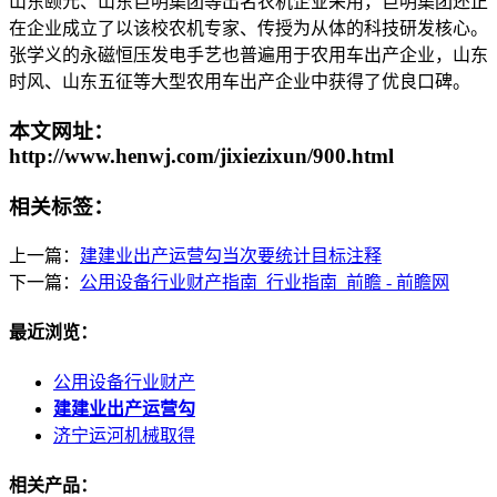
山东颐元、山东巨明集团等出名农机企业采用，巨明集团还正
在企业成立了以该校农机专家、传授为从体的科技研发核心。
张学义的永磁恒压发电手艺也普遍用于农用车出产企业，山东
时风、山东五征等大型农用车出产企业中获得了优良口碑。
本文网址：
http://www.henwj.com/jixiezixun/900.html
相关标签：
上一篇：
建建业出产运营勾当次要统计目标注释
下一篇：
公用设备行业财产指南_行业指南_前瞻 - 前瞻网
最近浏览：
公用设备行业财产
建建业出产运营勾
济宁运河机械取得
相关产品：