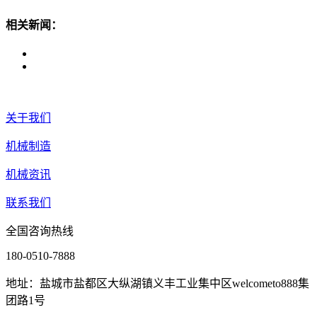
相关新闻：
关于我们
机械制造
机械资讯
联系我们
全国咨询热线
180-0510-7888
地址：盐城市盐都区大纵湖镇义丰工业集中区welcometo888集
团路1号