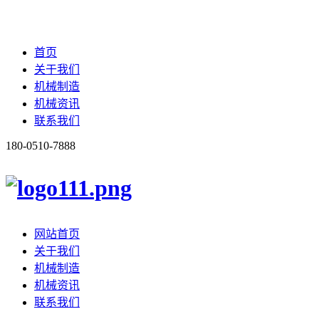
首页
关于我们
机械制造
机械资讯
联系我们
180-0510-7888
网站首页
关于我们
机械制造
机械资讯
联系我们