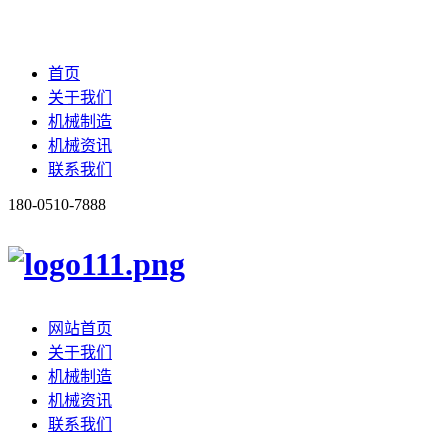
首页
关于我们
机械制造
机械资讯
联系我们
180-0510-7888
网站首页
关于我们
机械制造
机械资讯
联系我们