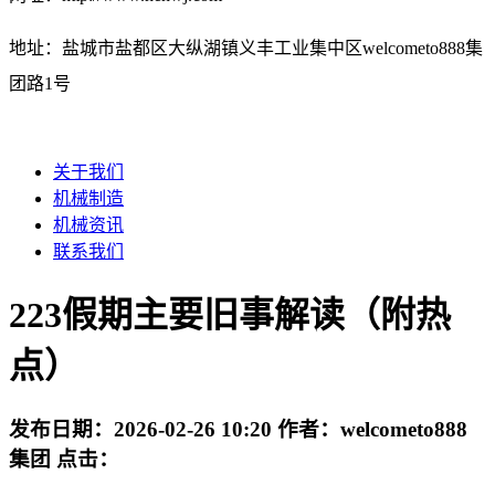
地址：盐城市盐都区大纵湖镇义丰工业集中区welcometo888集
团路1号
关于我们
机械制造
机械资讯
联系我们
223假期主要旧事解读（附热
点）
发布日期：
2026-02-26 10:20
作者：
welcometo888
集团
点击：